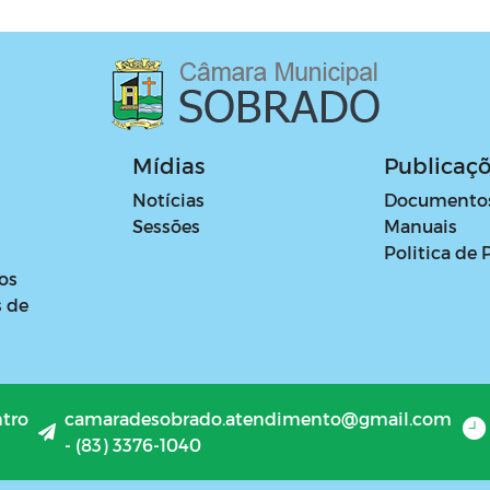
Mídias
Publicaç
Notícias
Documento
Sessões
Manuais
Politica de 
os
s de
ntro
camaradesobrado.atendimento@gmail.com
- (83) 3376-1040