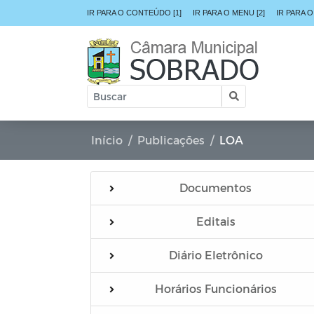
IR PARA O CONTEÚDO [1]
IR PARA O MENU [2]
IR PARA O
Início
Publicações
LOA
Documentos
Editais
Diário Eletrônico
Horários Funcionários