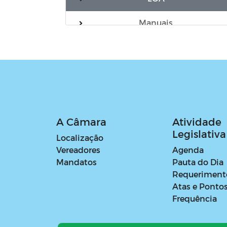
Manuais
Verba Indenizatória de Apoio
Parlamentar - Gabinete
Parlamentar
Verba Indenizatória de Apoio
Parlamentar - Outros Órgãos
A Câmara
Atividade
Legislativa
Localização
Vereadores
Agenda
Mandatos
Pauta do Dia
Requeriment
Atas e Ponto
Frequência