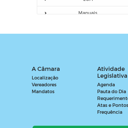
Manuais
Verba Indenizatória de Apoio
Parlamentar - Gabinete
Parlamentar
Verba Indenizatória de Apoio
Parlamentar - Outros Órgãos
A Câmara
Atividade
Legislativa
Localização
Vereadores
Agenda
Mandatos
Pauta do Dia
Requeriment
Atas e Ponto
Frequência