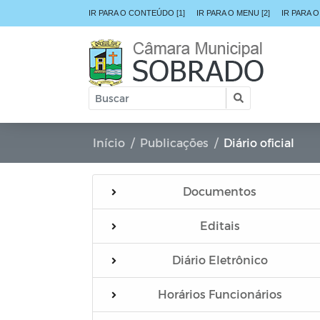
IR PARA O CONTEÚDO [1]
IR PARA O MENU [2]
IR PARA O
Início
Publicações
Diário oficial
Documentos
Editais
Diário Eletrônico
Horários Funcionários