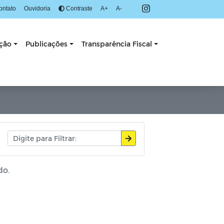
ontato
Ouvidoria
Contraste
A+
A-
ação
Publicações
Transparência Fiscal
do.