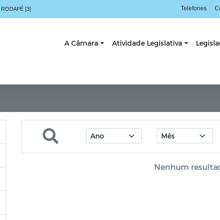
Telefones
C
 RODAPÉ [3]
A Câmara
Atividade Legislativa
Legisl
Nenhum resulta