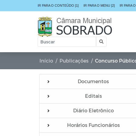
IR PARA O CONTEÚDO [1]
IR PARA O MENU [2]
IR PARA O
Início
Publicações
Concurso Públic
Documentos
Editais
Diário Eletrônico
Horários Funcionários