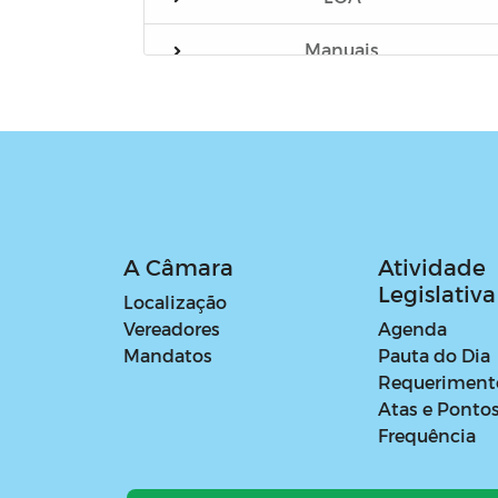
Manuais
Verba Indenizatória de Apoio
Parlamentar - Gabinete
Parlamentar
Verba Indenizatória de Apoio
Parlamentar - Outros Órgãos
A Câmara
Atividade
Legislativa
Localização
Vereadores
Agenda
Mandatos
Pauta do Dia
Requeriment
Atas e Ponto
Frequência