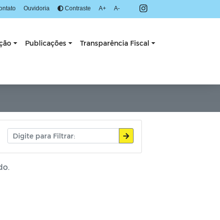
ontato
Ouvidoria
Contraste
A+
A-
ação
Publicações
Transparência Fiscal
do.