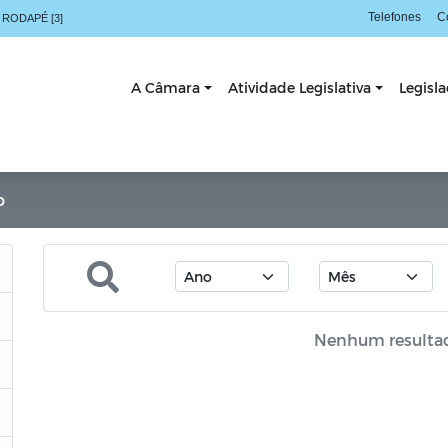
Telefones
C
 RODAPÉ [3]
A Câmara
Atividade Legislativa
Legisl
o
Nenhum resulta