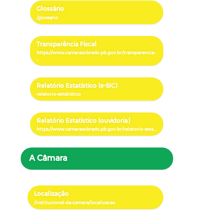
Glossário
Transparência Fiscal
Relatório Estatístico (e-SIC)
Relatório Estatístico (ouvidoria)
A Câmara
Localização