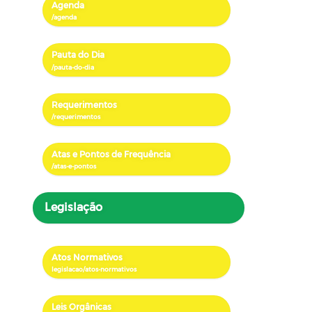
Agenda
Pauta do Dia
Requerimentos
Atas e Pontos de Frequência
Legislação
Atos Normativos
Leis Orgânicas