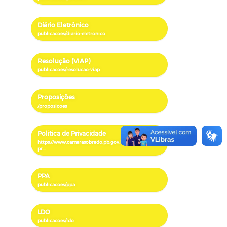
Diário Eletrônico
Resolução (VIAP)
Proposições
Politica de Privacidade
PPA
LDO