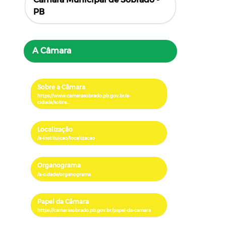
PB
A Câmara
Sobre a Câmara
Localização
Organograma
Papel da Câmara