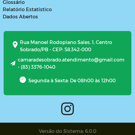
Glossário
Relatório Estatístico
Dados Abertos
Rua Manoel Rodopiano Sales, 1, Centro
Sobrado/PB - CEP: 58.342-000
camaradesobrado.atendimento@gmail.com
- (83) 3376-1040
Segunda à Sexta: De 08h00 às 12h00
Versão do Sistema: 6.0.0