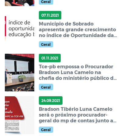
Geral
07.11.2021
Município de Sobrado
apresenta grande crescimento
no índice de Oportunidade da
Educação Brasileira – IOEB.
Geral
01.11.2021
Tce-pb empossa o Procurador
Bradson Luna Camelo na
chefia do ministério público de
contas
Geral
24.09.2021
Bradson Tibério Luna Camelo
será o próximo procurador-
geral do mp de contas junto ao
tce-PB.
Geral