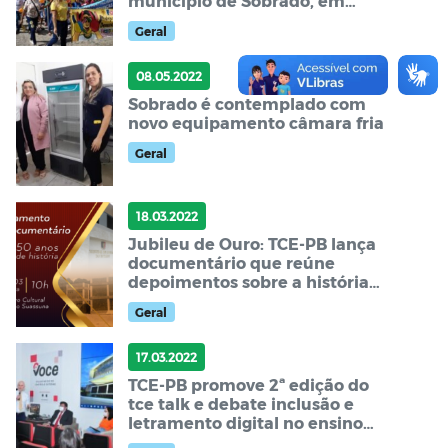
município de Sobrado, em
parceria com a Secretaria de
Geral
Educação.
08.05.2022
Sobrado é contemplado com
novo equipamento câmara fria
Geral
18.03.2022
Jubileu de Ouro: TCE-PB lança
documentário que reúne
depoimentos sobre a história
do tribunal
Geral
17.03.2022
TCE-PB promove 2ª edição do
tce talk e debate inclusão e
letramento digital no ensino
público do estado