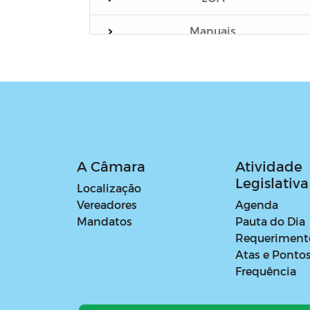
Manuais
Verba Indenizatória de Apoio
Parlamentar - Gabinete
Parlamentar
Verba Indenizatória de Apoio
Parlamentar - Outros Órgãos
A Câmara
Atividade
Legislativa
Localização
Vereadores
Agenda
Mandatos
Pauta do Dia
Requeriment
Atas e Ponto
Frequência