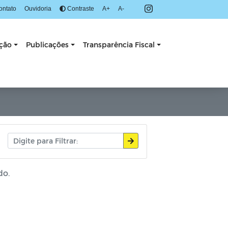
ontato
Ouvidoria
Contraste
A+
A-
ação
Publicações
Transparência Fiscal
do.