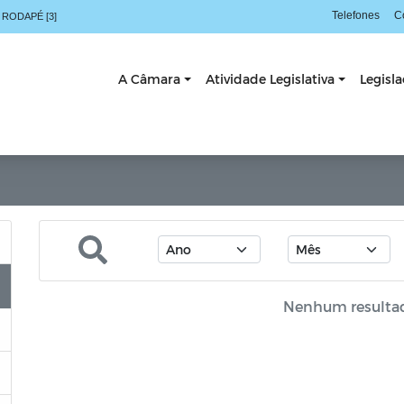
Telefones
C
 RODAPÉ [3]
A Câmara
Atividade Legislativa
Legisl
Nenhum resulta