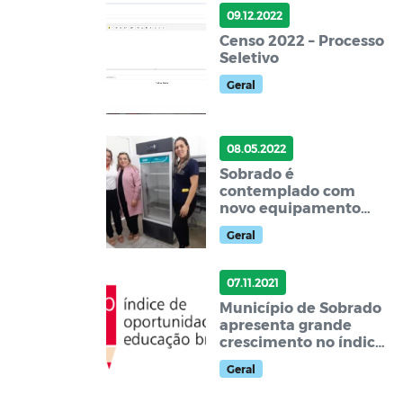
09.12.2022
Censo 2022 – Processo
Seletivo
Geral
08.05.2022
Sobrado é
contemplado com
novo equipamento
câmara fria
Geral
07.11.2021
Município de Sobrado
apresenta grande
crescimento no índice
de Oportunidade da
Geral
Educação Brasileira –
IOEB.