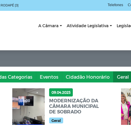
Telefones
C
 RODAPÉ [3]
A Câmara
Atividade Legislativa
Legisl
das Categorias
Eventos
Cidadão Honorário
Geral
09.04.2025
MODERNIZAÇÃO DA
CÂMARA MUNICIPAL
DE SOBRADO
Geral