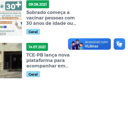
09.08.2021
Sobrado começa a
vacinar pessoas com
30 anos de idade ou
mais contra a Covid-19
Geral
nesta segunda-feira
(09)
14.07.2021
TCE-PB lança nova
plataforma para
acompanhar em
tempo real extratos
Geral
bancários de contas
públicas na Paraíba