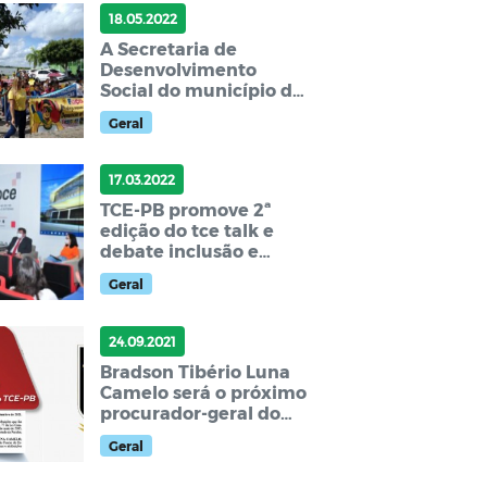
18.05.2022
A Secretaria de
Desenvolvimento
Social do município de
Sobrado, em parceria
Geral
com a Secretaria de
Educação.
17.03.2022
TCE-PB promove 2ª
edição do tce talk e
debate inclusão e
letramento digital no
Geral
ensino público do
estado
24.09.2021
Bradson Tibério Luna
Camelo será o próximo
procurador-geral do
mp de contas junto ao
Geral
tce-PB.