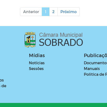
Anterior
1
2
Próximo
Mídias
Publicaç
Notícias
Documento
Sessões
Manuais
Politica de 
os
s de