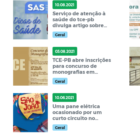
10.08.2021
Serviço de atenção à
saúde do tce-pb
divulga artigo sobre
tabagismo x coração
Geral
03.08.2021
TCE-PB abre inscrições
para concurso de
monografias em
comemoração aos 50
Geral
anos de fundação do
tribunal
10.06.2021
Uma pane elétrica
ocasionado por um
curto circuito no
Tribunal de Contas do
Geral
Estado deixou fora do
ar o site do TCE, o Po