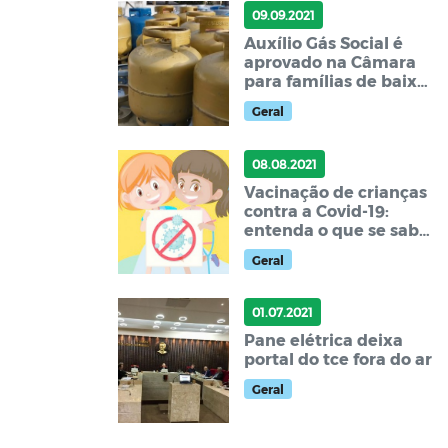
09.09.2021
Auxílio Gás Social é
aprovado na Câmara
para famílias de baixa
renda; entenda
Geral
08.08.2021
Vacinação de crianças
contra a Covid-19:
entenda o que se sabe
e o que está em
Geral
prática no mundo
01.07.2021
Pane elétrica deixa
portal do tce fora do ar
Geral