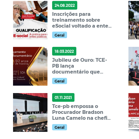
24.08.2022
Inscrições para
treinamento sobre
eSocial voltado a entes
públicos já estão
Geral
abertas
18.03.2022
Jubileu de Ouro: TCE-
PB lança
documentário que
reúne depoimentos
Geral
sobre a história do
tribunal
01.11.2021
Tce-pb empossa o
Procurador Bradson
Luna Camelo na chefia
do ministério público
Geral
de contas