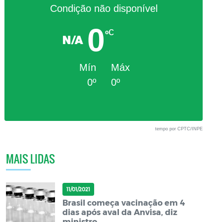
Condição não disponível
0
c
º
Mín
Máx
0º
0º
tempo por CPTC/INPE
MAIS LIDAS
11/01/2021
Brasil começa vacinação em 4
dias após aval da Anvisa, diz
ministro