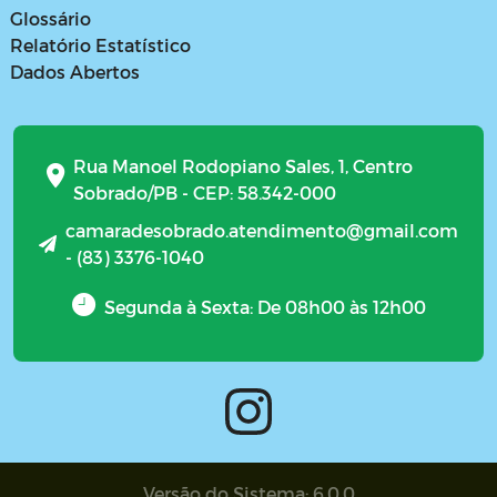
Glossário
Relatório Estatístico
Dados Abertos
Rua Manoel Rodopiano Sales, 1, Centro
Sobrado/PB - CEP: 58.342-000
camaradesobrado.atendimento@gmail.com
- (83) 3376-1040
Segunda à Sexta: De 08h00 às 12h00
Versão do Sistema: 6.0.0