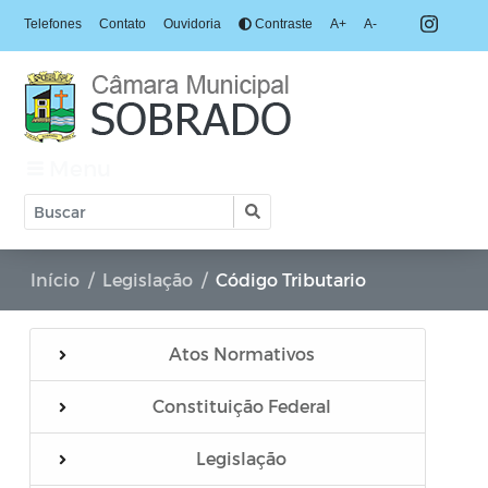
Telefones
Contato
Ouvidoria
Contraste
A+
A-
Menu
Início
Legislação
Código Tributario
Atos Normativos
Constituição Federal
Regimento Interno
Legislação
Resolução Normativa