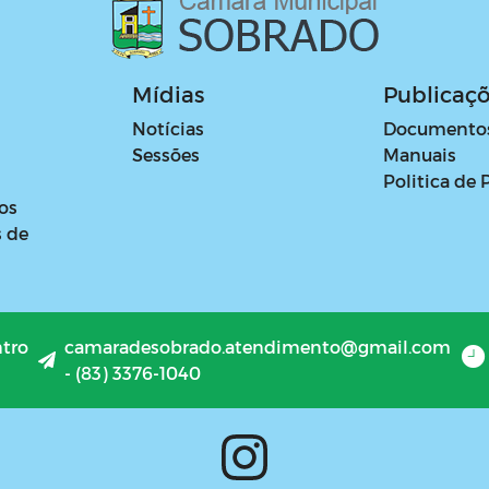
Mídias
Publicaç
Notícias
Documento
Sessões
Manuais
Politica de 
os
s de
ntro
camaradesobrado.atendimento@gmail.com
- (83) 3376-1040