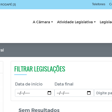
Telefones
C
 RODAPÉ [3]
A Câmara
Atividade Legislativa
Legisl
al
FILTRAR LEGISLAÇÕES
Data de início
Data final
Sem Resultados