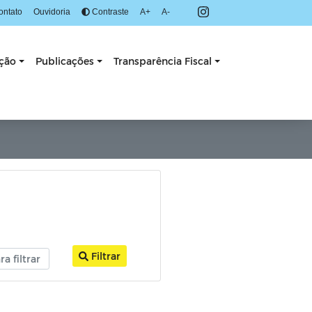
ontato
Ouvidoria
Contraste
A+
A-
ação
Publicações
Transparência Fiscal
Filtrar