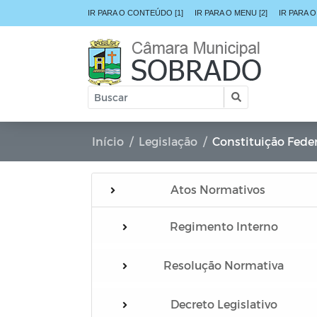
IR PARA O CONTEÚDO [1]
IR PARA O MENU [2]
IR PARA O
Início
Legislação
Constituição Feder
Atos Normativos
Regimento Interno
Resolução Normativa
Decreto Legislativo