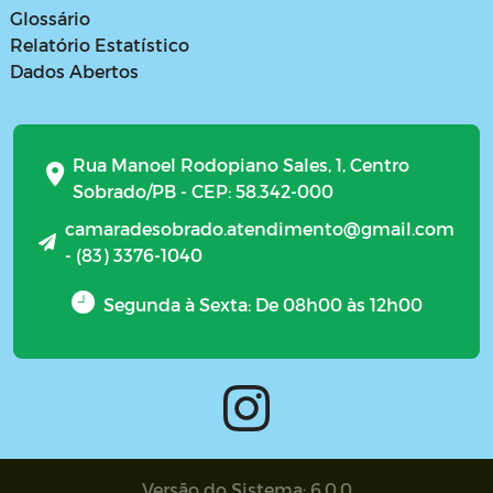
Glossário
Relatório Estatístico
Dados Abertos
Rua Manoel Rodopiano Sales, 1, Centro
Sobrado/PB - CEP: 58.342-000
camaradesobrado.atendimento@gmail.com
- (83) 3376-1040
Segunda à Sexta: De 08h00 às 12h00
Versão do Sistema: 6.0.0