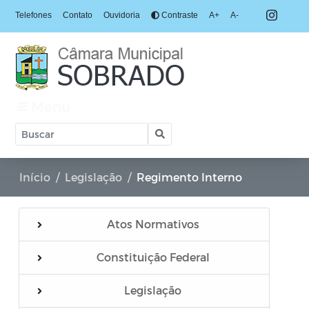
Telefones
Contato
Ouvidoria
Contraste
A+
A-
Menu
Início
Legislação
Regimento Interno
Atos Normativos
Constituição Federal
Regimento Interno
Legislação
Resolução Normativa