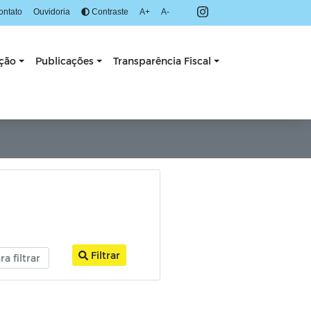
ontato
Ouvidoria
Contraste
A+
A-
ação
Publicações
Transparência Fiscal
Filtrar