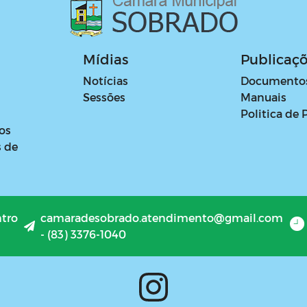
Mídias
Publicaç
Notícias
Documento
Sessões
Manuais
Politica de 
os
s de
ntro
camaradesobrado.atendimento@gmail.com
- (83) 3376-1040