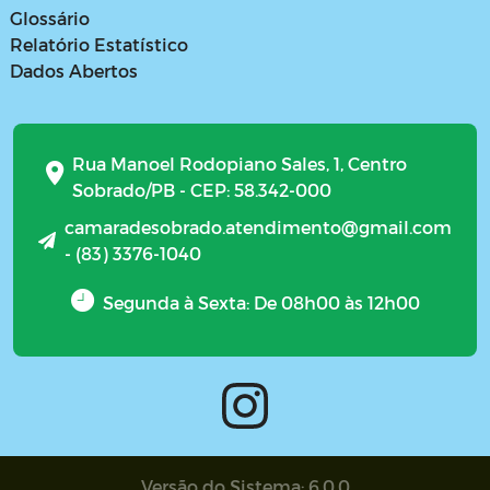
Glossário
Relatório Estatístico
Dados Abertos
Rua Manoel Rodopiano Sales, 1, Centro
Sobrado/PB - CEP: 58.342-000
camaradesobrado.atendimento@gmail.com
- (83) 3376-1040
Segunda à Sexta: De 08h00 às 12h00
Versão do Sistema: 6.0.0