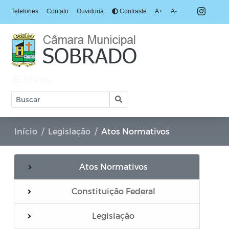
Telefones
Contato
Ouvidoria
Contraste
A+
A-
Menu
Início
Legislação
Atos Normativos
Atos Normativos
Constituição Federal
Regimento Interno
Legislação
Resolução Normativa